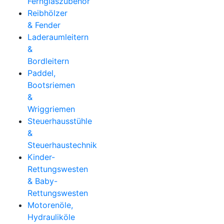
Fernglaszubehör
Reibhölzer
& Fender
Laderaumleitern
&
Bordleitern
Paddel,
Bootsriemen
&
Wriggriemen
Steuerhausstühle
&
Steuerhaustechnik
Kinder-
Rettungswesten
& Baby-
Rettungswesten
Motorenöle,
Hydrauliköle