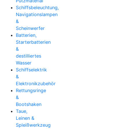
Putzmaterial
Schiffsbeleuchtung,
Navigationslampen
&
Scheinwerfer
Batterien,
Starterbatterien
&
destilliertes
Wasser
Schiffselektrik
&
Elektronikzubehör
Rettungsringe
&
Bootshaken
Taue,
Leinen &
Spleißwerkzeug