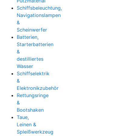
Putzmaterial
Schiffsbeleuchtung,
Navigationslampen
&
Scheinwerfer
Batterien,
Starterbatterien
&
destilliertes
Wasser
Schiffselektrik
&
Elektronikzubehör
Rettungsringe
&
Bootshaken
Taue,
Leinen &
Spleißwerkzeug