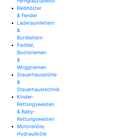
Fernglaszubehör
Reibhölzer
& Fender
Laderaumleitern
&
Bordleitern
Paddel,
Bootsriemen
&
Wriggriemen
Steuerhausstühle
&
Steuerhaustechnik
Kinder-
Rettungswesten
& Baby-
Rettungswesten
Motorenöle,
Hydrauliköle