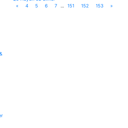
«
4
5
6
7
...
151
152
153
»
&
er