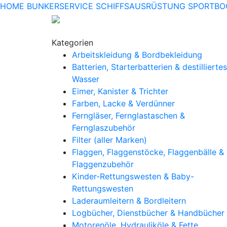
HOME
BUNKERSERVICE
SCHIFFSAUSRÜSTUNG
SPORTBO
Kategorien
Arbeitskleidung & Bordbekleidung
Batterien, Starterbatterien & destilliertes
Wasser
Eimer, Kanister & Trichter
Farben, Lacke & Verdünner
Ferngläser, Fernglastaschen &
Fernglaszubehör
Filter (aller Marken)
Flaggen, Flaggenstöcke, Flaggenbälle &
Flaggenzubehör
Kinder-Rettungswesten & Baby-
Rettungswesten
Laderaumleitern & Bordleitern
Logbücher, Dienstbücher & Handbücher
Motorenöle, Hydrauliköle & Fette