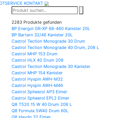
OTSERVICE
KONTAKT
2283
Produkte gefunden
BP Energol GR-XP 68-460 Kanister 20L
BP Bartarn 32/46 Kanister 20L
Castrol Tection Monograde 30 Drum
Castrol Tection Monograde 40 Drum, 208 L
Castrol MHP 153 Drum
Castrol HLX 40 Drum 208
Castrol Tection Monograde 30 Kanister
Castrol MHP 154 Kanister
Castrol Hyspin AWH-M32
Castrol Hyspin AWH-M46
Castrol Spheerol AP3 Eimer
Castrol Spheerol EPL2 Eimer
Q8 T520 15 W 40 Drum 208 L
Q8 Formula 5W40 Drum 60L
Q8 Haydn 32 Eimer